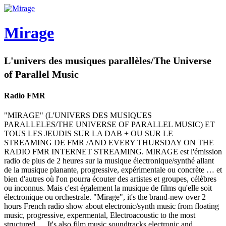
Mirage
L'univers des musiques parallèles/The Universe
of Parallel Music
Radio FMR
"MIRAGE" (L'UNIVERS DES MUSIQUES
PARALLELES/THE UNIVERSE OF PARALLEL MUSIC) ET
TOUS LES JEUDIS SUR LA DAB + OU SUR LE
STREAMING DE FMR /AND EVERY THURSDAY ON THE
RADIO FMR INTERNET STREAMING. MIRAGE est l'émission
radio de plus de 2 heures sur la musique électronique/synthé allant
de la musique planante, progressive, expérimentale ou concrète … et
bien d'autres où l'on pourra écouter des artistes et groupes, célèbres
ou inconnus. Mais c'est également la musique de films qu'elle soit
électronique ou orchestrale. "Mirage", it's the brand-new over 2
hours French radio show about electronic/synth music from floating
music, progressive, expermental, Electroacoustic to the most
structured … It's also film music soundtracks electronic and