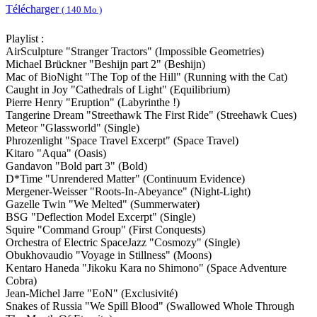
Télécharger
( 140 Mo )
Playlist :
AirSculpture "Stranger Tractors" (Impossible Geometries)
Michael Brückner "Beshijn part 2" (Beshijn)
Mac of BioNight "The Top of the Hill" (Running with the Cat)
Caught in Joy "Cathedrals of Light" (Equilibrium)
Pierre Henry "Eruption" (Labyrinthe !)
Tangerine Dream "Streethawk The First Ride" (Streehawk Cues)
Meteor "Glassworld" (Single)
Phrozenlight "Space Travel Excerpt" (Space Travel)
Kitaro "Aqua" (Oasis)
Gandavon "Bold part 3" (Bold)
D*Time "Unrendered Matter" (Continuum Evidence)
Mergener-Weisser "Roots-In-Abeyance" (Night-Light)
Gazelle Twin "We Melted" (Summerwater)
BSG "Deflection Model Excerpt" (Single)
Squire "Command Group" (First Conquests)
Orchestra of Electric SpaceJazz "Cosmozy" (Single)
Obukhovaudio "Voyage in Stillness" (Moons)
Kentaro Haneda "Jikoku Kara no Shimono" (Space Adventure
Cobra)
Jean-Michel Jarre "EoN" (Exclusivité)
Snakes of Russia "We Spill Blood" (Swallowed Whole Through